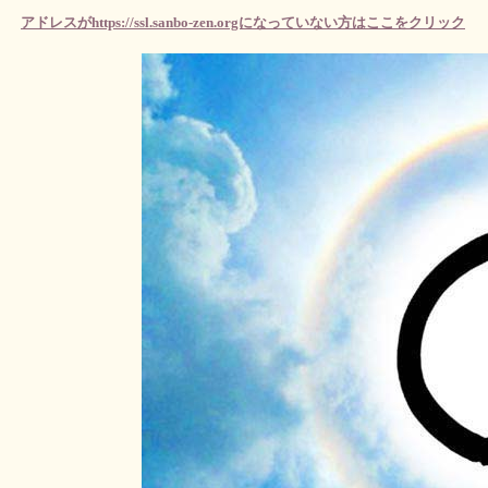
アドレスがhttps://ssl.sanbo-zen.orgになっていない方はここをクリック